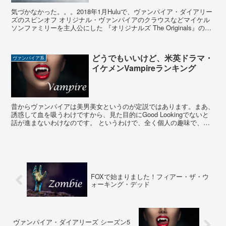
気づかなかった。。。2018年1月Huluで、ヴァンパイア・ダイアリー
ズのスピンオフ オリジナル・ヴァンパイアのクラウスなどマイケル
ソンファミリーを主人公にした 『オリジナルズ The Originals』のシ
ーズン１が見られるんです！！！...
どうでもいいけど、米英ドラマ・
ヴァンパイア系
イケメンVampireランキング
昔からヴァンパイアは美男美女というのが定説ではあります。まあ、
誘惑して血を吸うわけですから、見た目的にGood Lookingでないと
話が進まないわけなのです。 というわけで、全く個人の趣味で、何
の根拠もなく、美男美女ランキングを作ってみた...
FOXで始まりました！フィアー・ザ・ウ
ォーキング・デッド
ヴァンパイア・ダイアリーズ シーズン5