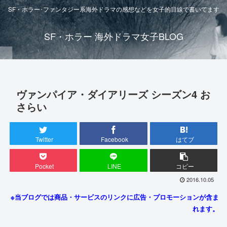
SF・ホラー･ファンタジー系海外ドラマの感想などを女子的目線で書いてます
SF・ホラー 海外ドラマ女子BLOG
ヴァンパイア・ダイアリーズ シーズン4 お
さらい
Twitter
Facebook
はてブ
Pocket
LINE
コピー
2016.10.05
※当ブログでは商品・サービスのリンクに広告・プロモーションが含ま
れます。