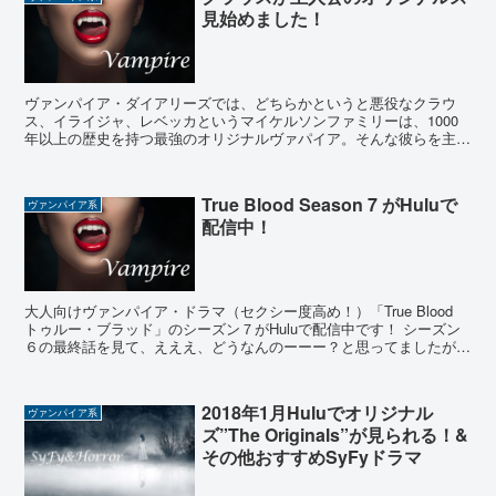
見始めました！
ヴァンパイア・ダイアリーズでは、どちらかというと悪役なクラウ
ス、イライジャ、レベッカというマイケルソンファミリーは、1000
年以上の歴史を持つ最強のオリジナルヴァパイア。そんな彼らを主人
公にしたスピンオフが、その名も『オリジナルズ 原題：T...
True Blood Season 7 がHuluで
ヴァンパイア系
配信中！
大人向けヴァンパイア・ドラマ（セクシー度高め！）「True Blood
トゥルー・ブラッド」のシーズン７がHuluで配信中です！ シーズン
６の最終話を見て、えええ、どうなんのーーー？と思ってましたが、
やっと続きが見られました！ そして、この...
2018年1月Huluでオリジナル
ヴァンパイア系
ズ”The Originals”が見られる！&
その他おすすめSyFyドラマ